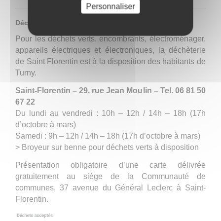
Personnaliser
Déchèterie
Pour les déchets verts, encombrants, électroménager,
appareils électriques et électroniques, la déchèterie
de Saint Florentin est à la disposition des habitants de
Turny.
Saint-Florentin – 29, rue Jean Moulin – Tel. 06 81 50
67 22
Du lundi au vendredi : 10h – 12h / 14h – 18h (17h
d’octobre à mars)
Samedi : 9h – 12h / 14h – 18h (17h d’octobre à mars)
> Broyeur sur benne pour déchets verts à disposition
Présentation obligatoire d’une carte délivrée
gratuitement au siège de la Communauté de
communes, 37 avenue du Général Leclerc à Saint-
Florentin.