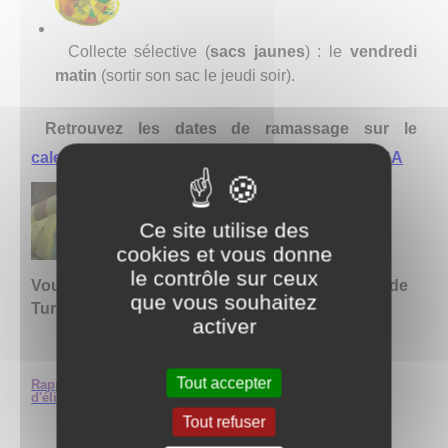
Collecte sélective (
sacs jaunes
) :
le
vendredi
matin
(
s
ortir son sac le jeudi soir).
Retrouvez les dates de ramassage sur le
calendrier communal
ou le
calendrier de la CCSA
Ce site utilise des
cookies et vous donne
le contrôle sur ceux
Vous pouvez retirer vos sacs jaunes à la Mairie de
que vous souhaitez
Turny.
activer
Tout accepter
Rapport annuel 2021 sur la qualité du service public
d'élimination des déchets.
Tout refuser