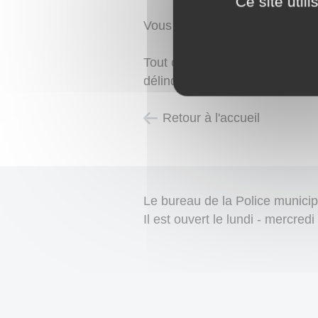
Ce site util
Vous pouvez joindre la
police 
Tout citoyen peut faire appel à
délinquance, etc.
Retour à l'accueil
Le bureau de la Police municip
Il est ouvert le lundi - mercre