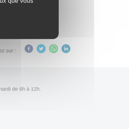
ceux que vous
 infraction, un acte de
ez sur :
 mardi de 8h à 12h.