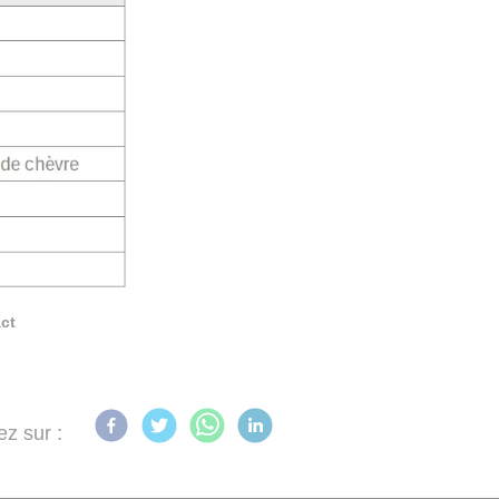
ct
ez sur :