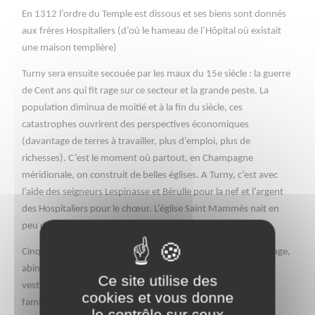
En 1312 l’ordre du Temple est dissous et ses biens sont donnés
aux frères Hospitaliers (d’où le hameau de l’Hôpital où existait
une maison templière)
Turny sera ensuite secouée par les maux du 15e siècle : la guerre
de Cent ans qui fit rage sur ce secteur et la grande peste. La
population diminua de moitié et à la fin du siècle, ces
catastrophes ouvrirent des perspectives économiques
(davantage de terres à travailler, plus d’emploi, plus de
richesses). C’est le moment où partout, en Champagne
méridionale, on construit de belles églises. A Turny, c’est avec
l’aide des seigneurs Lespinasse et Bérulle pour la nef et l’argent
des Hospitaliers pour le chœur. L’église Saint Mammès nait en
peu de temps à partir de 1518.
VOIR EGLISE ST MAMMES
Cinquante ans plus tard, les guerres de religion ruinent le village,
abiment l’église. De nouveaux seigneurs s’installent sur les
Ce site utilise des
vestiges d’un château médiéval appartenant à l’importante
cookies et vous donne
famille Piedefer. C’est d’abord Charles de Barbezières qui
le contrôle sur ceux