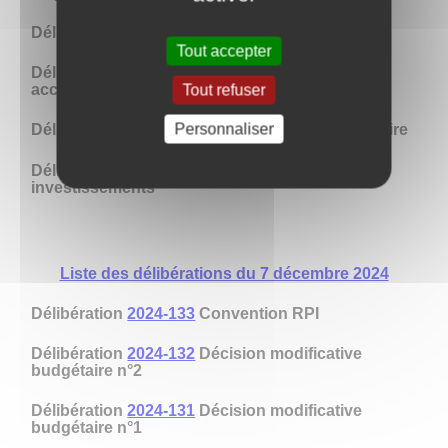
Délibération
2025-004
RIFSEEP
Tout accepter
Délibération
2025-003
Contrat de travail
accroissement temporaire d'activité
Tout refuser
Personnaliser
Délibération
2025-002
Recrutement d'un vacataire
Délibération
2025-001
Paiement des
investissements
Liste des délibérations du 7 décembre 2024
Délibération
2024-133
Convention RPI
Délibération
2024-132
Décision modificative
budgétaire n°2
Délibération
2024-131
Décision modificative
budgétaire n°1