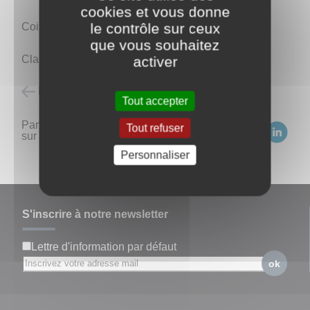
cookies et vous donne
le contrôle sur ceux
Coiffure à domicile
que vous souhaitez
Clarisse 06 22 13 64 22
activer
Retour à l'accueil
Tout accepter
Partagez
Tout refuser
sur :
Personnaliser
S'inscrire à notre newsletter
Lettre d'information par défaut
ok